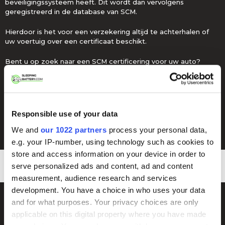
beveiligingssysteem heeft. Dit wordt dan vervolgens
geregistreerd in de database van SCM.
Hierdoor is het voor een verzekering altijd te achterhalen of
uw voertuig over een certificaat beschikt.
Bent u op zoek naar een SCM certificering voor uw auto?
Koop dan Sleeping Battery bij een erkend Kiwa/SCM
inbouwstation en laat de batterij daar monteren. U krijgt dan
direct een certificaat voor uw voertuig.
Responsible use of your data
Erkende Kiwa/SCM inbouwcentra
We and
our 1022 partners
process your personal data,
e.g. your IP-number, using technology such as cookies to
store and access information on your device in order to
serve personalized ads and content, ad and content
measurement, audience research and services
development. You have a choice in who uses your data
and for what purposes. Your privacy choices are only
applicable on this digital property where you have made