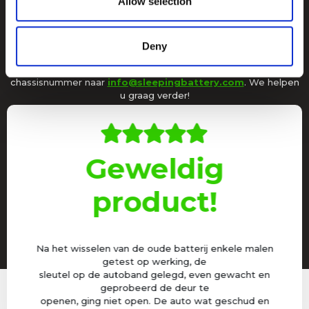
Allow selection
2450 batterij?
of their services.
Als u op beide bovenstaande vragen "ja" kunt antwoorden, dan
Deny
kunt u uw auto beveiligen met Sleeping Battery! Twijfelt u of
heeft u vragen? Stuur ons dan een e-mail met uw kenteken en
chassisnummer naar
info@sleepingbattery.com
. We helpen
u graag verder!
!
Geweldig
product!
erk
el.
Na het wisselen van de oude batterij enkele malen
Je m
getest op werking, de
sleutel op de autoband gelegd, even gewacht en
geprobeerd de deur te
openen, ging niet open. De auto wat geschud en