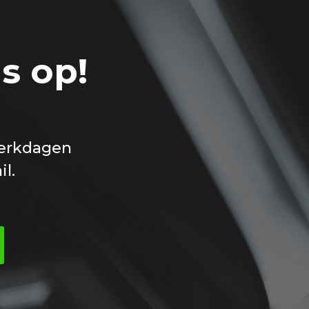
s op!
werkdagen
il.