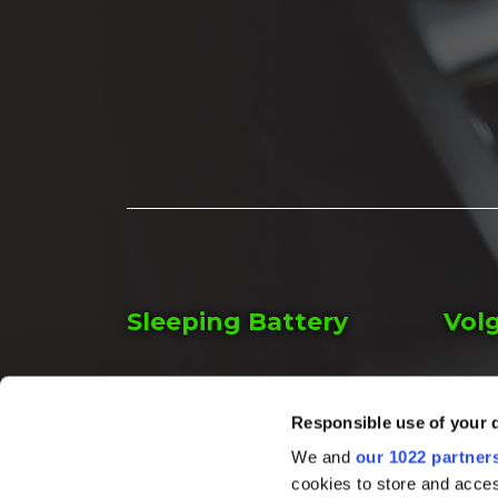
Sleeping Battery
Vol
Zweihaak 1
Yout
4251 LT Werkendam
Responsible use of your 
Inst
Nederland
We and
our 1022 partner
cookies to store and acces
Face