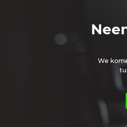
Neem
We komen
tu