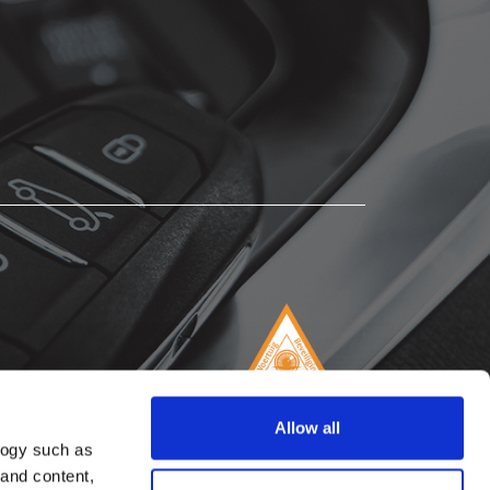
Allow all
logy such as
 and content,
lik