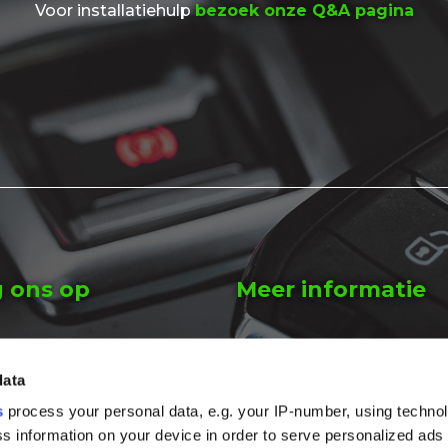
Voor installatiehulp
bezoek onze Q&A pagina
g ons op
Meer informatie
ube
Hoe werkt het?
data
agram
Prijs
s
process your personal data, e.g. your IP-number, using techno
s information on your device in order to serve personalized ads
book
Beter dan een hoesje of b