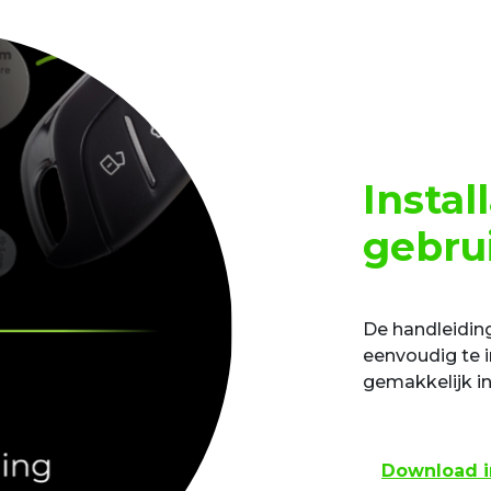
Instal
gebru
De handleiding
eenvoudig te i
gemakkelijk in
Download in