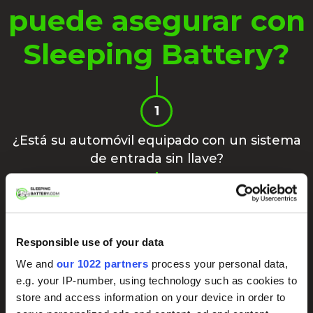
puede asegurar con
Sleeping Battery?
1
¿Está su automóvil equipado con un sistema
de entrada sin llave?
2
¿La llave de tu auto tiene una batería 2032 o
Responsible use of your data
2450?
We and
our 1022 partners
process your personal data,
e.g. your IP-number, using technology such as cookies to
Si puede responder "sí" a las dos preguntas anteriores,
store and access information on your device in order to
¡entonces puede asegurar su automóvil con Sleeping Battery!