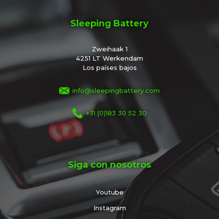
Sleeping Battery
Zweihaak 1
4251 LT Werkendam
Los países bajos
info@sleepingbattery.com
+31 (0)183 30 52 30
Siga con nosotros
Youtube
Instagram