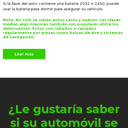
Si la llave del auto contiene una batería 2032 o 2450, puede
usar la batería para dormir para asegurar su vehículo.
Nota:
No solo se roban autos caros y nuevos. Las clases
medias algo mayores también son populares entre los
delincuentes. Estos son robados o vaciados
regularmente por piezas como bolsas de aire y sistemas
de navegación.
Leer más
¿Le gustaría saber
si su automóvil se