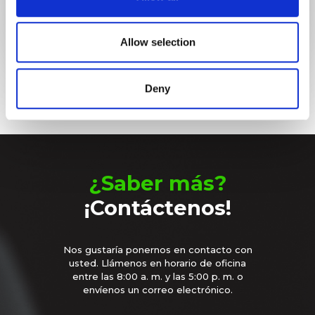
our social media, advertising and analytics partners who
may combine it with other information that you’ve
provided to them or that they’ve collected from your use
Allow selection
of their services.
Deny
¿Saber más?
¡Contáctenos!
Nos gustaría ponernos en contacto con
usted. Llámenos en horario de oficina
entre las 8:00 a. m. y las 5:00 p. m. o
envíenos un correo electrónico.