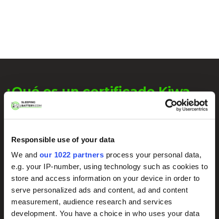
¿Qué es un certificado Kiwa
SCM?
SCM significa Fundación de Certificación de Seguridad de
Responsible use of your data
Vehículos Motorizados. Recibirá un certificado si su vehículo
tiene un sistema de seguridad homologado. Luego se registra
We and
our 1022 partners
process your personal data,
en la base de datos de SCM.
e.g. your IP-number, using technology such as cookies to
store and access information on your device in order to
Como resultado, siempre es posible que una compañía de
serve personalized ads and content, ad and content
seguros averigüe si su vehículo tiene un certificado.
measurement, audience research and services
¿Estás buscando la certificación SCM para tu coche? Luego
development. You have a choice in who uses your data